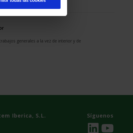
mitir todas las cookies
or
rabajos generales a la vez de interior y de
em Iberica, S.L.
Síguenos
LinkedIn
YouTube