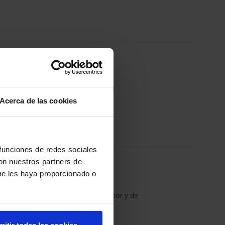
ATHLETIC PAINT®
as... Césped natural y artificial. No
Acerca de las cookies
ca. Resiste a la intemperie.
 funciones de redes sociales
con nuestros partners de
te
ue les haya proporcionado o
rabajos generales a la vez de interior y de