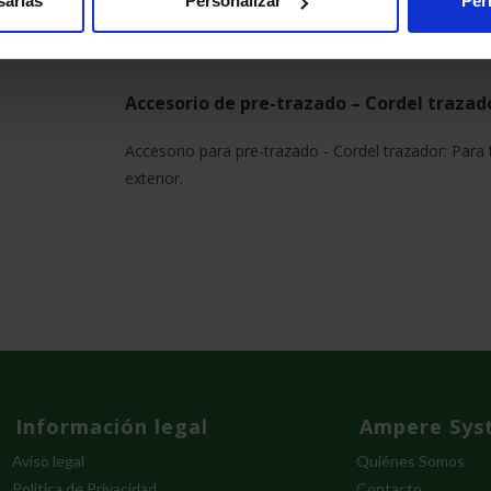
sarias
Personalizar
Per
Accesorio de pre-trazado – Cordel trazad
Accesorio para pre-trazado - Cordel trazador: Para t
exterior.
Información legal
Ampere Syst
Aviso legal
Quiénes Somos
Política de Privacidad
Contacto