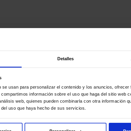
Pintura para césped en spray – AMPERE 
Pintura para marcar campos de fútbol, hockey, piscin
Detalles
estropea el césped debido a su formulación especifi
s
b se usan para personalizar el contenido y los anuncios, ofrecer
s, compartimos información sobre el uso que haga del sitio web 
Accesorio de pre-trazado – Bote de azule
 análisis web, quienes pueden combinarla con otra información q
r del uso que haya hecho de sus servicios.
Accesorio para pre-trazado - Bote de azulete: Para t
exterior.