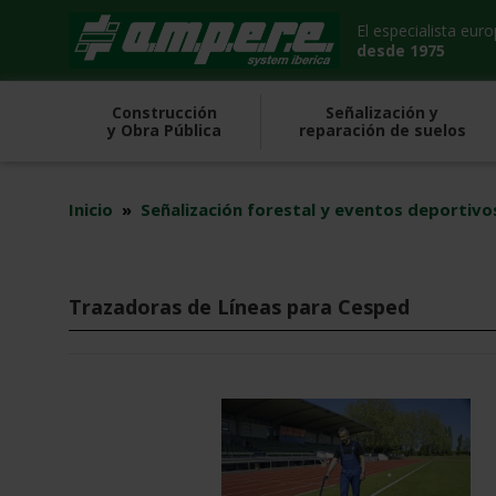
Saltar
El especialista eur
al
desde 1975
contenido
Construcción
Señalización y
y Obra Pública
reparación de suelos
Inicio
»
Señalización forestal y eventos deportivo
Trazadoras de Líneas para Cesped