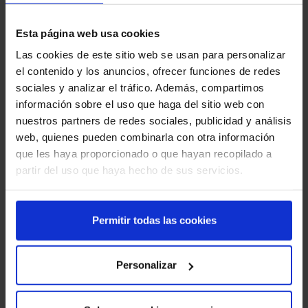
disolvente. – El spray dispone de tapón GIRATORIO de
seguridad ergonómico. – Con el trazador de obras ToPo
Esta página web usa cookies
MARKER®, sus marcas FLUO son más visibles durante más
Las cookies de este sitio web se usan para personalizar
tiempo. – Secado Rápido. – Trazado fino y preciso. […]
el contenido y los anuncios, ofrecer funciones de redes
sociales y analizar el tráfico. Además, compartimos
información sobre el uso que haga del sitio web con
nuestros partners de redes sociales, publicidad y análisis
web, quienes pueden combinarla con otra información
que les haya proporcionado o que hayan recopilado a
partir del uso que haya hecho de sus servicios.
TRAZADOR DE OBRAS MARK PLUS®FLUO
Permitir todas las cookies
El trazador de obras LOW COST. Un producto simple, eficaz, en
BASE AGUA. – El spray se utiliza boca abajo. – Marcas finas y
Personalizar
precisas sobre todo tipo de suelos. – Secado muy rápido. –
Aerosol de pintura limpio y salida regular. – Los colores
permanecen visibles durante mucho tiempo. – Producto