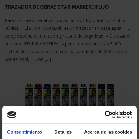
TRAZADOR DE OBRAS STAR MARKER®FLUO
Para marcajes, señalización, replanteos topográficos y obra
pública. – El STAR MARKER® es un trazador en base agua. – El
spray dispone de un tapón giratorio de seguridad. – El trazador
de obras STAR MARKER® les permite realizar hasta 3.000
metros de marcaje por caja (o sea, alrededor de 250 metros
por aerosol). – Con […]
TRAZADOR DE OBRAS ToPo MARKER®FLUO
Para marcajes, señalización, replanteos topográficos y obra
Consentimiento
Detalles
Acerca de las cookies
pública. – El ToPo MARKER® es un trazador de obras en base