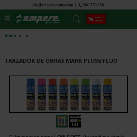
Saltar
cial@amperepintura.com
900 730 154
al
contenido
TIENDA
ONLINE
Inicio
»
»
TRAZADOR DE OBRAS MARK PLUS®FLUO
El trazador de obras
LOW COST.
Un producto simple,