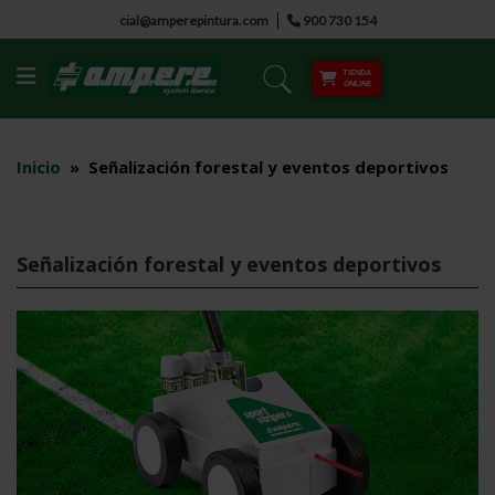
Saltar
cial@amperepintura.com
900 730 154
al
contenido
TIENDA
ONLINE
Inicio
»
Señalización forestal y eventos deportivos
Señalización forestal y eventos deportivos