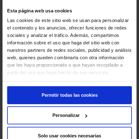
generales a la vez de interior y de exterior.
Esta página web usa cookies
Las cookies de este sitio web se usan para personalizar
el contenido y los anuncios, ofrecer funciones de redes
sociales y analizar el tráfico. Además, compartimos
información sobre el uso que haga del sitio web con
nuestros partners de redes sociales, publicidad y análisis
web, quienes pueden combinarla con otra información
que les haya proporcionado o que hayan recopilado a
Accesorio de pre-trazado – Cordel trazador
partir del uso que haya hecho de sus servicios.
Accesorio para pre-trazado - Cordel trazador: Para trabajos
generales a la vez de interior y de exterior.
Permitir todas las cookies
Personalizar
Página 2 de 2
« Primero
« Anterior
1
2
Último »
Solo usar cookies necesarias