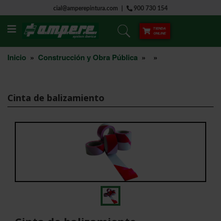
Saltar
cial@amperepintura.com
900 730 154
al
contenido
TIENDA
ONLINE
Inicio
»
Construcción y Obra Pública
»
»
Cinta de balizamiento