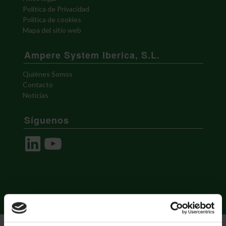
Política de Privacidad
Política de cookies
Mapa del sitio web
Ampere System Iberica, S.L.
Quiénes Somos
Contacto
Noticias
Síguenos
LinkedIn
YouTube