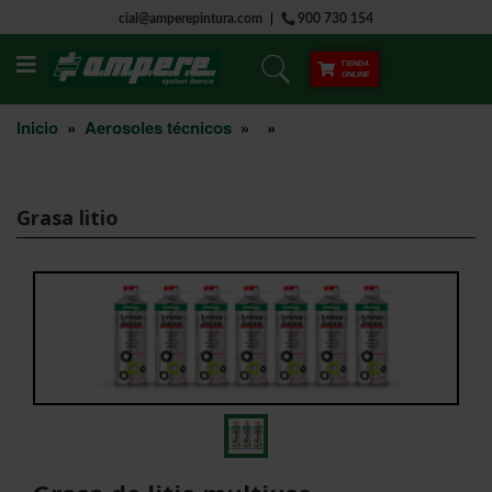
Saltar
cial@amperepintura.com
900 730 154
al
contenido
TIENDA
ONLINE
Inicio
»
Aerosoles técnicos
»
»
Grasa litio