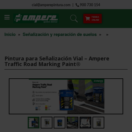
Saltar
cial@amperepintura.com
900 730 154
al
contenido
TIENDA
ONLINE
Inicio
»
Señalización y reparación de suelos
»
»
Pintura para Señalización Vial – Ampere
Traffic Road Marking Paint®