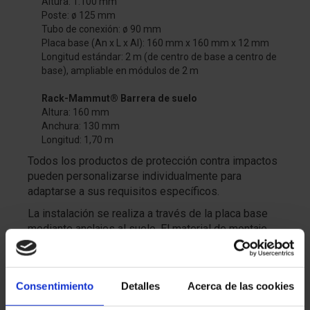
Altura: 1.100 mm
Poste: ø 125 mm
Tubo de conexión: ø 90 mm
Placa base (An x L x Al): 160 mm x 160 mm x 12 mm
Longitud estándar: 2 m (de centro de base a centro de
base), ampliable en módulos de 2 m
Rack-Mammut® Barrera de suelo
Altura: 160 mm
Anchura: 130 mm
Longitud: 1,70 m
Todos los productos de protección contra impactos
pueden personalizarse individualmente para
adaptarse a sus requisitos específicos.
La instalación se realiza a través de la placa base
mediante anclajes al suelo. El material de montaje
está incluido en el envío.
Probado y certificado por TÜV y PAS 13.
Consentimiento
Detalles
Acerca de las cookies
SOLICITAR PRESUPUESTO O INFORMACIÓN SOBRE ESTE