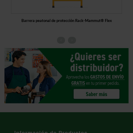
Barrera peatonal de protección Rack-Mammut® Flex
Ba
<
>
Información de Productos