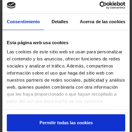
Protege las columnas de manera eficiente y duradera
con la calidad garantizada de
Rack-Mammut®
.
Consentimiento
Detalles
Acerca de las cookies
Enviar a un amigo
Esta página web usa cookies
COMPRA ONLINE
Las cookies de este sitio web se usan para personalizar
el contenido y los anuncios, ofrecer funciones de redes
sociales y analizar el tráfico. Además, compartimos
SOLICITAR PRESUPUESTO O INFORMACIÓN SOBRE ESTE
PRODUCTO
información sobre el uso que haga del sitio web con
nuestros partners de redes sociales, publicidad y análisis
web, quienes pueden combinarla con otra información
que les haya proporcionado o que hayan recopilado a
partir del uso que haya hecho de sus servicios.
Permitir todas las cookies