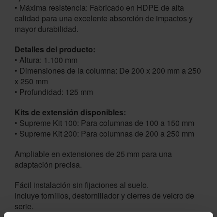
• Máxima resistencia: Fabricado en HDPE de alta
calidad para una excelente absorción de impactos y
mayor durabilidad.
Detalles del producto:
• Altura: 1.100 mm
• Dimensiones de la columna: De 200 x 200 mm a 250
x 250 mm
• Profundidad: 125 mm
Kits de extensión disponibles:
• Supreme Kit 100: Para columnas de 100 a 150 mm
• Supreme Kit 200: Para columnas de 200 a 250 mm
Ampliable en extensiones de 25 mm para una
adaptación precisa.
Fácil instalación sin fijaciones al suelo.
Incluye tornillos, destornillador y cierres de velcro de
serie.